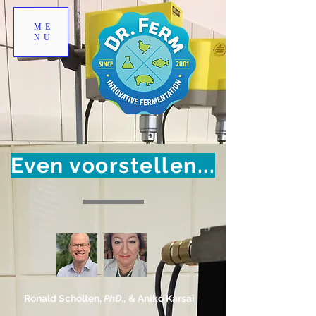
ME
NU
Even voorstellen...
Ronald Scholten,
PhD.,
& Anikó Karsai