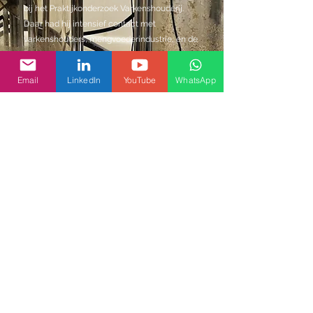
bij het Praktijkonderzoek Varkenshouderij.
Daar had hij intensief contact met
varkenshouders, mengvoederindustrie, en de
toeleveringsindustrie. Praktijkexperimenten
gericht op het gebruik van brijvoer en
Email
LinkedIn
YouTube
WhatsApp
vochtrijke bijproducten werden uitgevoerd.
Tegelijkertijd deed hij promotieonderzoek aan
de Landbouwuniversiteit Wageningen
(1997-
2001)
: "Fermentatie van vloeibare voeding
voor varkens". Ronald was ook ruim acht jaar
mede-eigenaar en manager van meerdere
varkensbedrijven in Hongarije. In 2010 pakte
hij zijn hobby "fermentatie" weer op. Diverse
grote mengvoerbedrijven, zoals Nutreco,
Hendrix Voeders en ForFarmers, huurden Dr.
FERM in als externe adviseur voor het
ontwikkelen van een betrouwbaar en
functionerend fermentatieconcept voor
gebruik op de boerderij of in de
mengvoerfabriek.