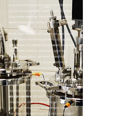
In 2010 richtte Ronald Scholten Dr.FERM Kft.
op. Zijn levenspartner,
Anikó Karsai, is sinds
2019 mede-eigenaar. Haar taak is het soepel
laten verlopen van de backoffice-activiteiten.
Sinds 2010 werken we hard en vol overtuiging
om de beste knowhowpartner te zijn op het
gebied van microbiële fermentatieconcepten
voor dieren (varkens, pluimvee, kalveren,
zuivel, aquacultuur, garnalen, insecten).
Ronald heeft meer dan 25 jaar ervaring in
microbiële fermentatie en
een passie voor
praktische innovatie gebaseerd op nieuwe
wetenschappelijke inzichten. Deze
combinatie van wetenschap en praktijk komt
duidelijk naar voren in zowel zijn
opleiding
als zijn carrière.
Hij heeft diploma's voor
Hogeschool voor Landbouw (4 jaar) en
Landbouwuniversiteit Wageningen (3 jaar;
cum laude). In 1996 begon hij zijn eerste baan