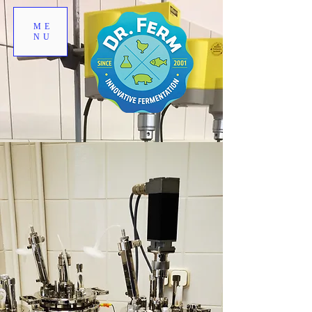
ME
NU