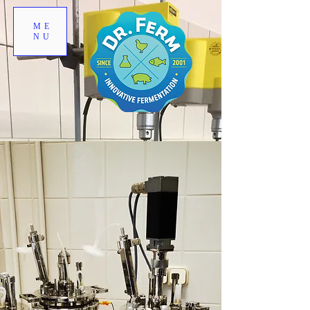
ME
NU