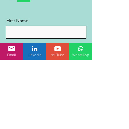
First Name
Last Name
Email
LinkedIn
YouTube
WhatsApp
Email
Message