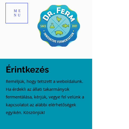
ME
NU
Érintkezés
Reméljük, hogy tetszett a weboldalunk.
Ha érdekli az állati takarmányok
fermentálása, kérjük, vegye fel velünk a
kapcsolatot az alábbi elérhetőségek
egyikén. Köszönjük!